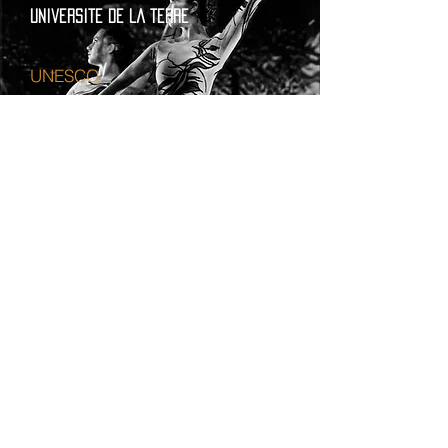
Universite de la terre
UNESCO
Paris
25/11/-26/11
Résidence
THÉÂTRE BASSAGET-Mauguio
22/11/22