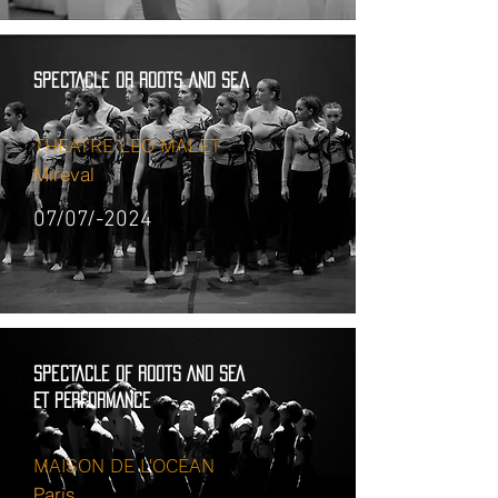
spectacle or roots and sea
THEATRE LEO MALET
Mireval
07/07/-2024
spectacle OF ROOTS AND SEA
ET PERFORMANCE
MAISON DE L'OCÉAN
Paris