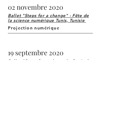
02 novembre 2020
Ballet "Steps for a change" -
Fête de
la science numérique Tunis, Tunisie
Projection numérique
19 septembre 2020
Ballet "Steps for a change" -
festival
international du film de Lorient
Projection
numérique
24 février 2020
Ballet " steps for a change " - GIEC -
UNESCO -Paris
La performance dansée de Steps
for a change est présentée le lundi
24 février 2020 à l'UNESCO à Paris
dans le cadre de la plénière du