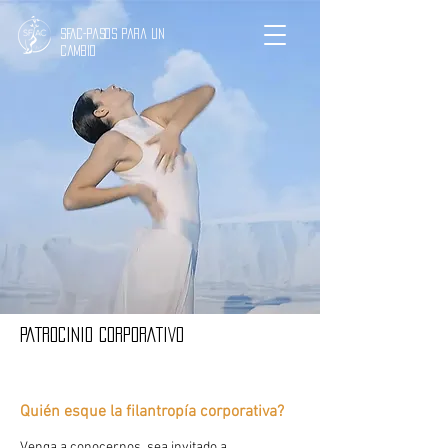
SFAC-Pasos para un
cambio
PATROCINIO CORPORATIVO
Quién es
que la filantropía corporativa?
Venga a conocernos, sea invitado a